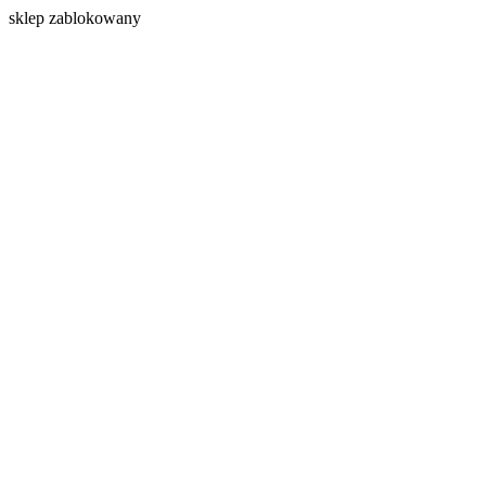
s
klep zablokowany