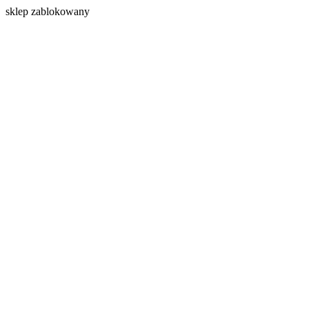
s
klep zablokowany