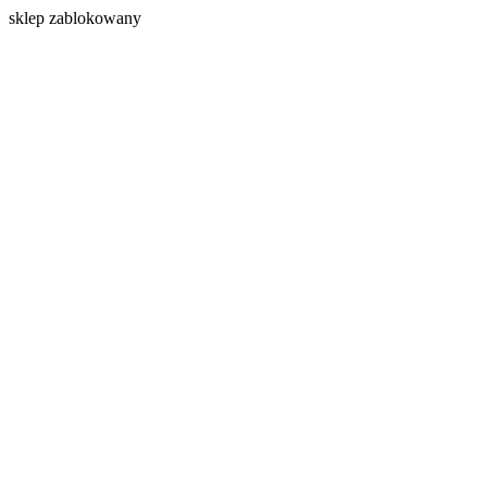
s
klep zablokowany