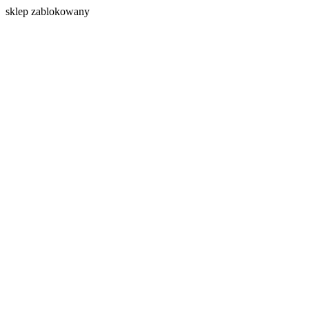
s
klep zablokowany