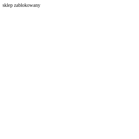
s
klep zablokowany