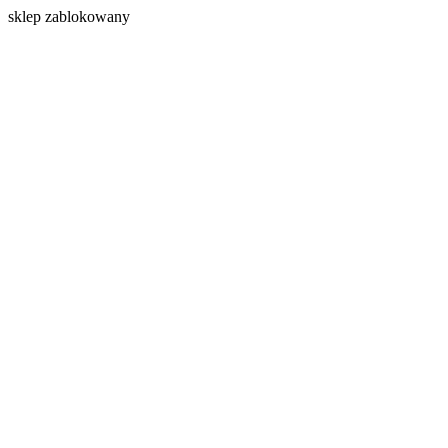
s
klep zablokowany